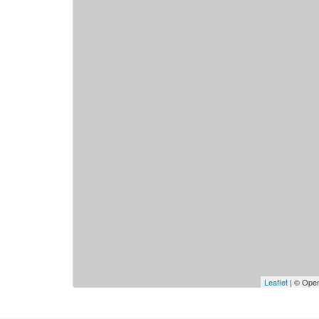
Leaflet
| © Open