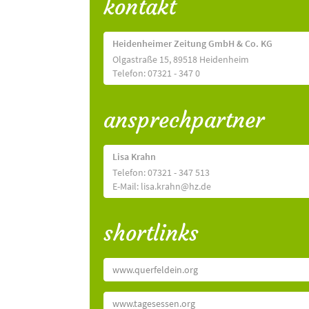
kontakt
Heidenheimer Zeitung GmbH & Co. KG
Olgastraße 15, 89518 Heidenheim
Telefon: 07321 - 347 0
ansprechpartner
Lisa Krahn
Telefon: 07321 - 347 513
E-Mail: lisa.krahn@hz.de
shortlinks
www.querfeldein.org
www.tagesessen.org