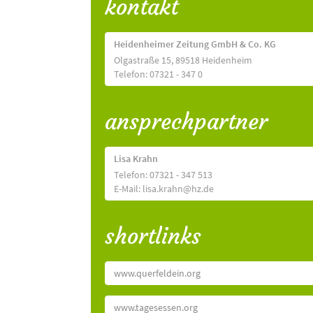
kontakt
Heidenheimer Zeitung GmbH & Co. KG
Olgastraße 15, 89518 Heidenheim
Telefon: 07321 - 347 0
ansprechpartner
Lisa Krahn
Telefon: 07321 - 347 513
E-Mail: lisa.krahn@hz.de
shortlinks
www.querfeldein.org
www.tagesessen.org