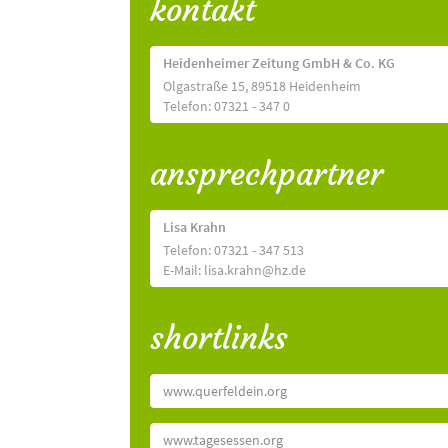
kontakt
Heidenheimer Zeitung GmbH & Co. KG
Olgastraße 15, 89518 Heidenheim
Telefon: 07321 - 347 0
ansprechpartner
Lisa Krahn
Telefon: 07321 - 347 513
E-Mail: lisa.krahn@hz.de
shortlinks
www.querfeldein.org
www.tagesessen.org