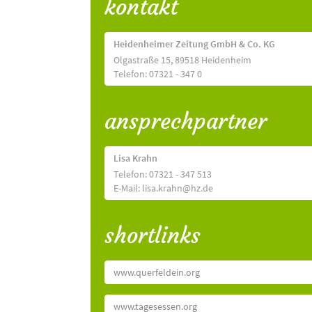
kontakt
Heidenheimer Zeitung GmbH & Co. KG
Olgastraße 15, 89518 Heidenheim
Telefon: 07321 - 347 0
ansprechpartner
Lisa Krahn
Telefon: 07321 - 347 513
E-Mail: lisa.krahn@hz.de
shortlinks
www.querfeldein.org
www.tagesessen.org