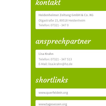
kontakt
Heidenheimer Zeitung GmbH & Co. KG
Olgastraße 15, 89518 Heidenheim
Telefon: 07321 - 347 0
ansprechpartner
Lisa Krahn
Telefon: 07321 - 347 513
E-Mail: lisa.krahn@hz.de
shortlinks
www.querfeldein.org
www.tagesessen.org