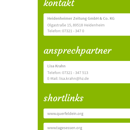
kontakt
Heidenheimer Zeitung GmbH & Co. KG
Olgastraße 15, 89518 Heidenheim
Telefon: 07321 - 347 0
ansprechpartner
Lisa Krahn
Telefon: 07321 - 347 513
E-Mail: lisa.krahn@hz.de
shortlinks
www.querfeldein.org
www.tagesessen.org