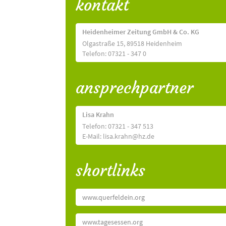
kontakt
Heidenheimer Zeitung GmbH & Co. KG
Olgastraße 15, 89518 Heidenheim
Telefon: 07321 - 347 0
ansprechpartner
Lisa Krahn
Telefon: 07321 - 347 513
E-Mail: lisa.krahn@hz.de
shortlinks
www.querfeldein.org
www.tagesessen.org