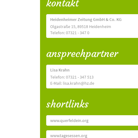
kontakt
Heidenheimer Zeitung GmbH & Co. KG
Olgastraße 15, 89518 Heidenheim
Telefon: 07321 - 347 0
ansprechpartner
Lisa Krahn
Telefon: 07321 - 347 513
E-Mail: lisa.krahn@hz.de
shortlinks
www.querfeldein.org
www.tagesessen.org