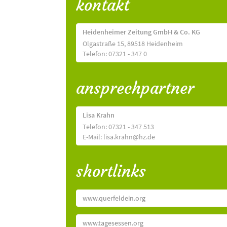
kontakt
Heidenheimer Zeitung GmbH & Co. KG
Olgastraße 15, 89518 Heidenheim
Telefon: 07321 - 347 0
ansprechpartner
Lisa Krahn
Telefon: 07321 - 347 513
E-Mail: lisa.krahn@hz.de
shortlinks
www.querfeldein.org
www.tagesessen.org