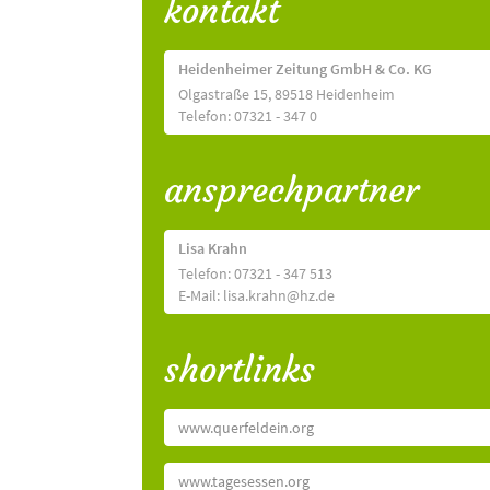
kontakt
Heidenheimer Zeitung GmbH & Co. KG
Olgastraße 15, 89518 Heidenheim
Telefon: 07321 - 347 0
ansprechpartner
Lisa Krahn
Telefon: 07321 - 347 513
E-Mail: lisa.krahn@hz.de
shortlinks
www.querfeldein.org
www.tagesessen.org