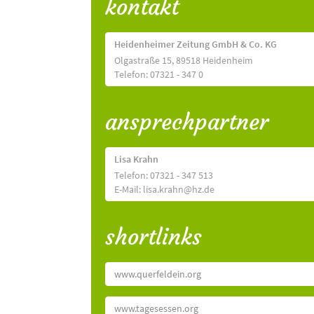
kontakt
Heidenheimer Zeitung GmbH & Co. KG
Olgastraße 15, 89518 Heidenheim
Telefon: 07321 - 347 0
ansprechpartner
Lisa Krahn
Telefon: 07321 - 347 513
E-Mail: lisa.krahn@hz.de
shortlinks
www.querfeldein.org
www.tagesessen.org