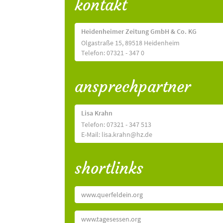
kontakt
Heidenheimer Zeitung GmbH & Co. KG
Olgastraße 15, 89518 Heidenheim
Telefon: 07321 - 347 0
ansprechpartner
Lisa Krahn
Telefon: 07321 - 347 513
E-Mail: lisa.krahn@hz.de
shortlinks
www.querfeldein.org
www.tagesessen.org