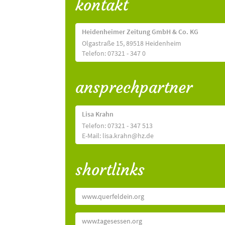
kontakt
Heidenheimer Zeitung GmbH & Co. KG
Olgastraße 15, 89518 Heidenheim
Telefon: 07321 - 347 0
ansprechpartner
Lisa Krahn
Telefon: 07321 - 347 513
E-Mail: lisa.krahn@hz.de
shortlinks
www.querfeldein.org
www.tagesessen.org