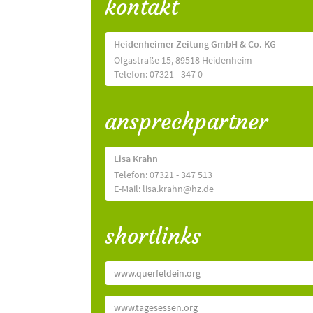
kontakt
Heidenheimer Zeitung GmbH & Co. KG
Olgastraße 15, 89518 Heidenheim
Telefon: 07321 - 347 0
ansprechpartner
Lisa Krahn
Telefon: 07321 - 347 513
E-Mail: lisa.krahn@hz.de
shortlinks
www.querfeldein.org
www.tagesessen.org