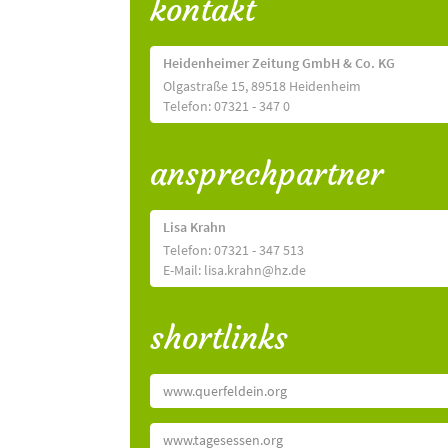
kontakt
Heidenheimer Zeitung GmbH & Co. KG
Olgastraße 15, 89518 Heidenheim
Telefon: 07321 - 347 0
ansprechpartner
Lisa Krahn
Telefon: 07321 - 347 513
E-Mail: lisa.krahn@hz.de
shortlinks
www.querfeldein.org
www.tagesessen.org