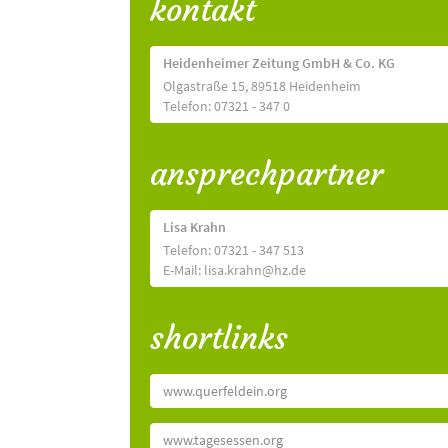
kontakt
Heidenheimer Zeitung GmbH & Co. KG
Olgastraße 15, 89518 Heidenheim
Telefon: 07321 - 347 0
ansprechpartner
Lisa Krahn
Telefon: 07321 - 347 513
E-Mail: lisa.krahn@hz.de
shortlinks
www.querfeldein.org
www.tagesessen.org