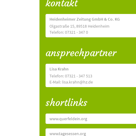
kontakt
Heidenheimer Zeitung GmbH & Co. KG
Olgastraße 15, 89518 Heidenheim
Telefon: 07321 - 347 0
ansprechpartner
Lisa Krahn
Telefon: 07321 - 347 513
E-Mail: lisa.krahn@hz.de
shortlinks
www.querfeldein.org
www.tagesessen.org