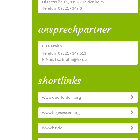
Olgastraße 15, 89518 Heidenheim
Telefon: 07321 - 347 0
ansprechpartner
Lisa Krahn
Telefon: 07321 - 347 513
E-Mail: lisa.krahn@hz.de
shortlinks
www.querfeldein.org
www.tagesessen.org
www.hz.de