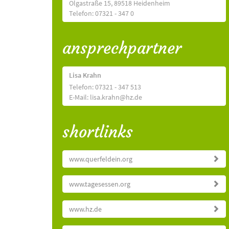
Olgastraße 15, 89518 Heidenheim
Telefon: 07321 - 347 0
ansprechpartner
Lisa Krahn
Telefon: 07321 - 347 513
E-Mail: lisa.krahn@hz.de
shortlinks
www.querfeldein.org
www.tagesessen.org
www.hz.de