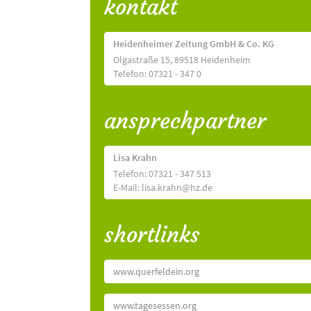
kontakt
Heidenheimer Zeitung GmbH & Co. KG
Olgastraße 15, 89518 Heidenheim
Telefon: 07321 - 347 0
ansprechpartner
Lisa Krahn
Telefon: 07321 - 347 513
E-Mail: lisa.krahn@hz.de
shortlinks
www.querfeldein.org
www.tagesessen.org