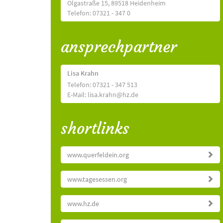
Olgastraße 15, 89518 Heidenheim
Telefon: 07321 - 347 0
ansprechpartner
Lisa Krahn
Telefon: 07321 - 347 513
E-Mail: lisa.krahn@hz.de
shortlinks
www.querfeldein.org
www.tagesessen.org
www.hz.de