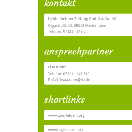
kontakt
Heidenheimer Zeitung GmbH & Co. KG
Olgastraße 15, 89518 Heidenheim
Telefon: 07321 - 347 0
ansprechpartner
Lisa Krahn
Telefon: 07321 - 347 513
E-Mail: lisa.krahn@hz.de
shortlinks
www.querfeldein.org
www.tagesessen.org