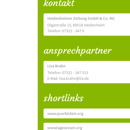
kontakt
Heidenheimer Zeitung GmbH & Co. KG
Olgastraße 15, 89518 Heidenheim
Telefon: 07321 - 347 0
ansprechpartner
Lisa Krahn
Telefon: 07321 - 347 513
E-Mail: lisa.krahn@hz.de
shortlinks
www.querfeldein.org
www.tagesessen.org