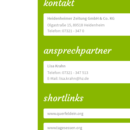
kontakt
Heidenheimer Zeitung GmbH & Co. KG
Olgastraße 15, 89518 Heidenheim
Telefon: 07321 - 347 0
ansprechpartner
Lisa Krahn
Telefon: 07321 - 347 513
E-Mail: lisa.krahn@hz.de
shortlinks
www.querfeldein.org
www.tagesessen.org