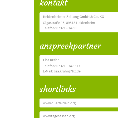
kontakt
Heidenheimer Zeitung GmbH & Co. KG
Olgastraße 15, 89518 Heidenheim
Telefon: 07321 - 347 0
ansprechpartner
Lisa Krahn
Telefon: 07321 - 347 513
E-Mail: lisa.krahn@hz.de
shortlinks
www.querfeldein.org
www.tagesessen.org