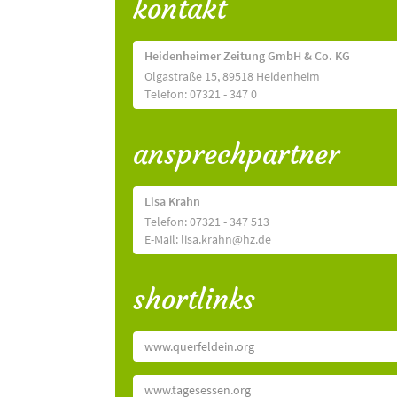
kontakt
Heidenheimer Zeitung GmbH & Co. KG
Olgastraße 15, 89518 Heidenheim
Telefon: 07321 - 347 0
ansprechpartner
Lisa Krahn
Telefon: 07321 - 347 513
E-Mail: lisa.krahn@hz.de
shortlinks
www.querfeldein.org
www.tagesessen.org