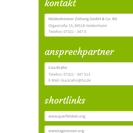
kontakt
Heidenheimer Zeitung GmbH & Co. KG
Olgastraße 15, 89518 Heidenheim
Telefon: 07321 - 347 0
ansprechpartner
Lisa Krahn
Telefon: 07321 - 347 513
E-Mail: lisa.krahn@hz.de
shortlinks
www.querfeldein.org
www.tagesessen.org