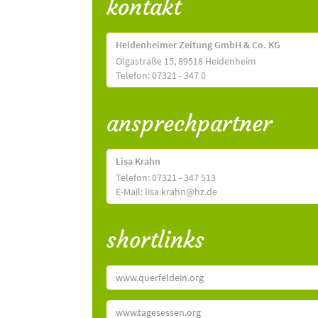
kontakt
Heidenheimer Zeitung GmbH & Co. KG
Olgastraße 15, 89518 Heidenheim
Telefon: 07321 - 347 0
ansprechpartner
Lisa Krahn
Telefon: 07321 - 347 513
E-Mail: lisa.krahn@hz.de
shortlinks
www.querfeldein.org
www.tagesessen.org