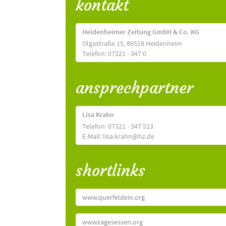
kontakt
Heidenheimer Zeitung GmbH & Co. KG
Olgastraße 15, 89518 Heidenheim
Telefon: 07321 - 347 0
ansprechpartner
Lisa Krahn
Telefon: 07321 - 347 513
E-Mail: lisa.krahn@hz.de
shortlinks
www.querfeldein.org
www.tagesessen.org