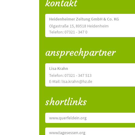
kontakt
Heidenheimer Zeitung GmbH & Co. KG
Olgastraße 15, 89518 Heidenheim
Telefon: 07321 - 347 0
ansprechpartner
Lisa Krahn
Telefon: 07321 - 347 513
E-Mail: lisa.krahn@hz.de
shortlinks
www.querfeldein.org
www.tagesessen.org