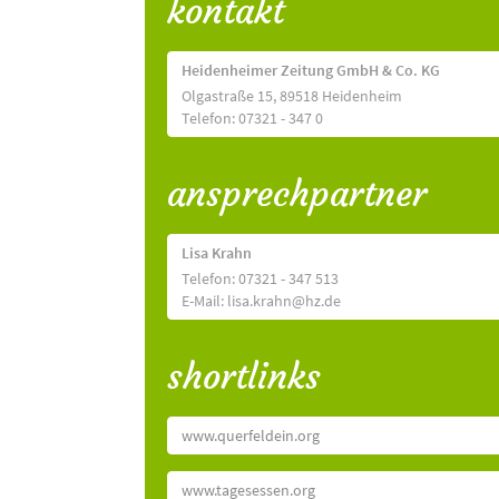
kontakt
Heidenheimer Zeitung GmbH & Co. KG
Olgastraße 15, 89518 Heidenheim
Telefon: 07321 - 347 0
ansprechpartner
Lisa Krahn
Telefon: 07321 - 347 513
E-Mail: lisa.krahn@hz.de
shortlinks
www.querfeldein.org
www.tagesessen.org