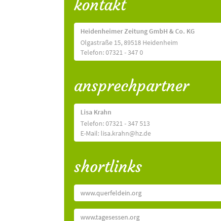
kontakt
Heidenheimer Zeitung GmbH & Co. KG
Olgastraße 15, 89518 Heidenheim
Telefon: 07321 - 347 0
ansprechpartner
Lisa Krahn
Telefon: 07321 - 347 513
E-Mail: lisa.krahn@hz.de
shortlinks
www.querfeldein.org
www.tagesessen.org