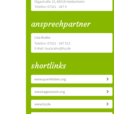
Olgastraße 15, 89518 Heidenheim
Telefon: 07321 - 347 0
ansprechpartner
Lisa Krahn
Telefon: 07321 - 347 513
E-Mail: lisa.krahn@hz.de
shortlinks
www.querfeldein.org
www.tagesessen.org
www.hz.de