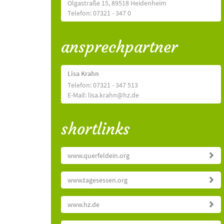
Olgastraße 15, 89518 Heidenheim
Telefon: 07321 - 347 0
ansprechpartner
Lisa Krahn
Telefon: 07321 - 347 513
E-Mail: lisa.krahn@hz.de
shortlinks
www.querfeldein.org
www.tagesessen.org
www.hz.de