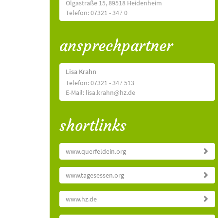
Olgastraße 15, 89518 Heidenheim
Telefon: 07321 - 347 0
ansprechpartner
Lisa Krahn
Telefon: 07321 - 347 513
E-Mail: lisa.krahn@hz.de
shortlinks
www.querfeldein.org
www.tagesessen.org
www.hz.de