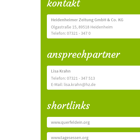
kontakt
Heidenheimer Zeitung GmbH & Co. KG
Olgastraße 15, 89518 Heidenheim
Telefon: 07321 - 347 0
ansprechpartner
Lisa Krahn
Telefon: 07321 - 347 513
E-Mail: lisa.krahn@hz.de
shortlinks
www.querfeldein.org
www.tagesessen.org