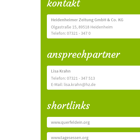
kontakt
Heidenheimer Zeitung GmbH & Co. KG
Olgastraße 15, 89518 Heidenheim
Telefon: 07321 - 347 0
ansprechpartner
Lisa Krahn
Telefon: 07321 - 347 513
E-Mail: lisa.krahn@hz.de
shortlinks
www.querfeldein.org
www.tagesessen.org