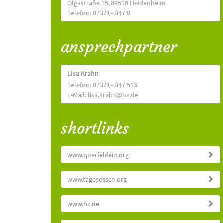
Olgastraße 15, 89518 Heidenheim
Telefon: 07321 - 347 0
ansprechpartner
Lisa Krahn
Telefon: 07321 - 347 513
E-Mail: lisa.krahn@hz.de
shortlinks
www.querfeldein.org
www.tagesessen.org
www.hz.de