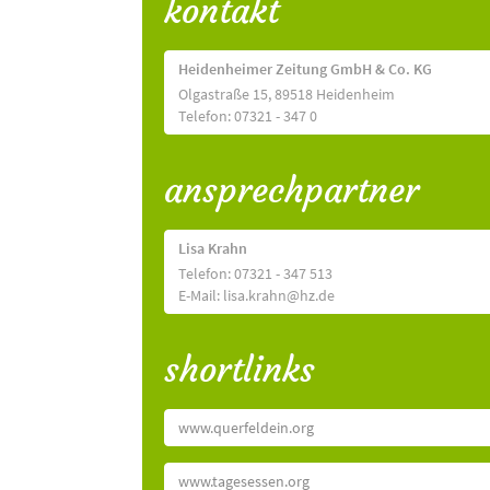
kontakt
Heidenheimer Zeitung GmbH & Co. KG
Olgastraße 15, 89518 Heidenheim
Telefon: 07321 - 347 0
ansprechpartner
Lisa Krahn
Telefon: 07321 - 347 513
E-Mail: lisa.krahn@hz.de
shortlinks
www.querfeldein.org
www.tagesessen.org