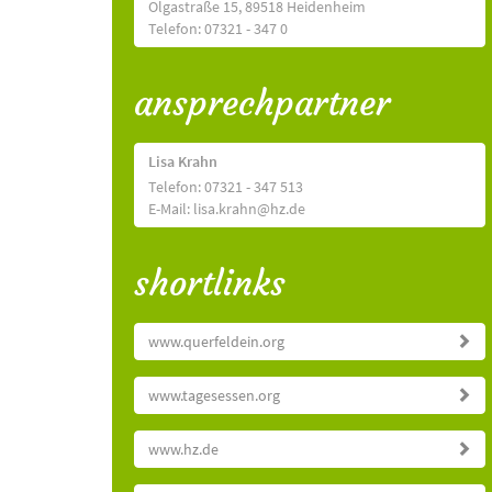
Olgastraße 15, 89518 Heidenheim
Telefon: 07321 - 347 0
ansprechpartner
Lisa Krahn
Telefon: 07321 - 347 513
E-Mail: lisa.krahn@hz.de
shortlinks
www.querfeldein.org
www.tagesessen.org
www.hz.de