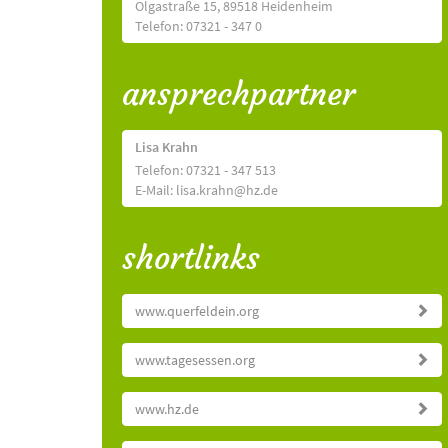
Olgastraße 15, 89518 Heidenheim
Telefon: 07321 - 347 0
ansprechpartner
Lisa Krahn
Telefon: 07321 - 347 513
E-Mail: lisa.krahn@hz.de
shortlinks
www.querfeldein.org
www.tagesessen.org
www.hz.de