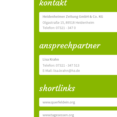
kontakt
Heidenheimer Zeitung GmbH & Co. KG
Olgastraße 15, 89518 Heidenheim
Telefon: 07321 - 347 0
ansprechpartner
Lisa Krahn
Telefon: 07321 - 347 513
E-Mail: lisa.krahn@hz.de
shortlinks
www.querfeldein.org
www.tagesessen.org