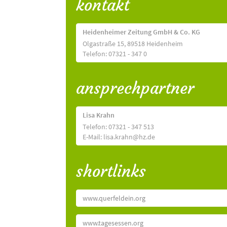
kontakt
Heidenheimer Zeitung GmbH & Co. KG
Olgastraße 15, 89518 Heidenheim
Telefon: 07321 - 347 0
ansprechpartner
Lisa Krahn
Telefon: 07321 - 347 513
E-Mail: lisa.krahn@hz.de
shortlinks
www.querfeldein.org
www.tagesessen.org