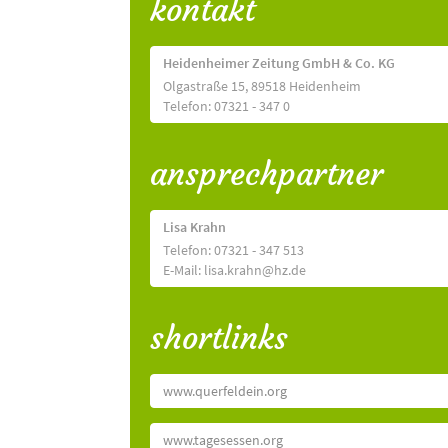
kontakt
Heidenheimer Zeitung GmbH & Co. KG
Olgastraße 15, 89518 Heidenheim
Telefon: 07321 - 347 0
ansprechpartner
Lisa Krahn
Telefon: 07321 - 347 513
E-Mail: lisa.krahn@hz.de
shortlinks
www.querfeldein.org
www.tagesessen.org