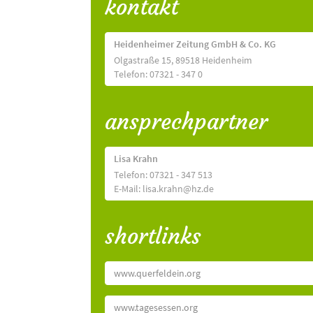
kontakt
Heidenheimer Zeitung GmbH & Co. KG
Olgastraße 15, 89518 Heidenheim
Telefon: 07321 - 347 0
ansprechpartner
Lisa Krahn
Telefon: 07321 - 347 513
E-Mail: lisa.krahn@hz.de
shortlinks
www.querfeldein.org
www.tagesessen.org