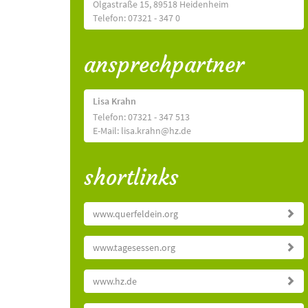
Olgastraße 15, 89518 Heidenheim
Telefon: 07321 - 347 0
ansprechpartner
Lisa Krahn
Telefon: 07321 - 347 513
E-Mail: lisa.krahn@hz.de
shortlinks
www.querfeldein.org
www.tagesessen.org
www.hz.de