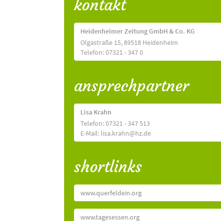
kontakt
Heidenheimer Zeitung GmbH & Co. KG
Olgastraße 15, 89518 Heidenheim
Telefon: 07321 - 347 0
ansprechpartner
Lisa Krahn
Telefon: 07321 - 347 513
E-Mail: lisa.krahn@hz.de
shortlinks
www.querfeldein.org
www.tagesessen.org