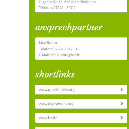
Olgastraße 15, 89518 Heidenheim
Telefon: 07321 - 347 0
ansprechpartner
Lisa Krahn
Telefon: 07321 - 347 513
E-Mail: lisa.krahn@hz.de
shortlinks
www.querfeldein.org
www.tagesessen.org
www.hz.de