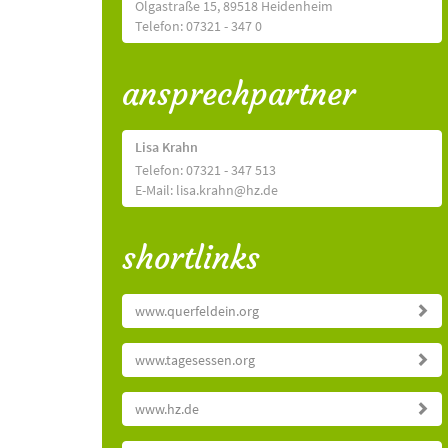
Olgastraße 15, 89518 Heidenheim
Telefon: 07321 - 347 0
ansprechpartner
Lisa Krahn
Telefon: 07321 - 347 513
E-Mail: lisa.krahn@hz.de
shortlinks
www.querfeldein.org
www.tagesessen.org
www.hz.de